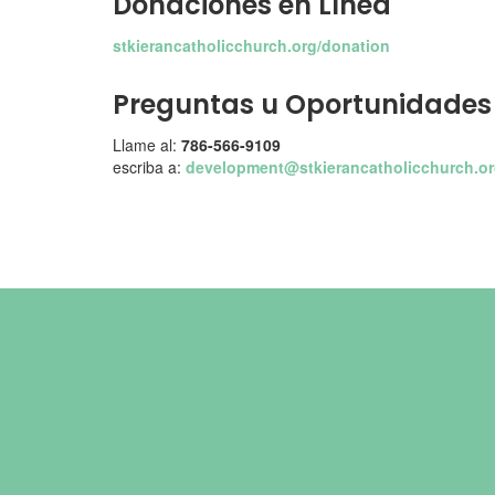
Donaciones en Línea
stkierancatholicchurch.org/donation
Preguntas u Oportunidades
Llame al:
786-566-9109
escriba a:
development@stkierancatholicchurch.o