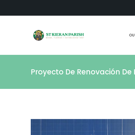
OU
Proyecto De Renovación De L