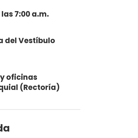
 las 7:00 a.m.
a del Vestíbulo
 y oficinas
uial (Rectoría)
da