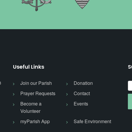
Useful Links
S
Join our Parish
Donation
3
Prayer Requests
Contact
Become a
Events
Volunteer
myParish App
Safe Environment