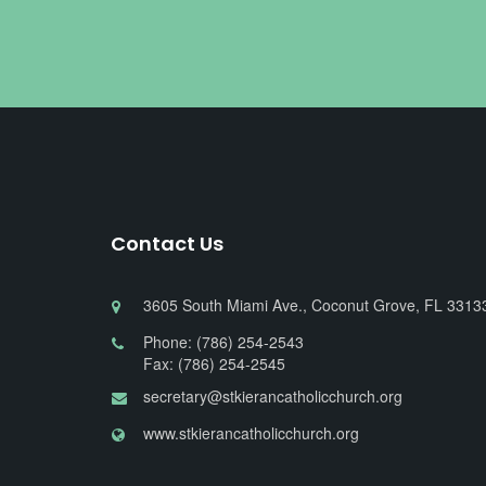
Contact Us
3605 South Miami Ave., Coconut Grove, FL 3313
Phone: (786) 254-2543
Fax: (786) 254-2545
secretary@stkierancatholicchurch.org
www.stkierancatholicchurch.org